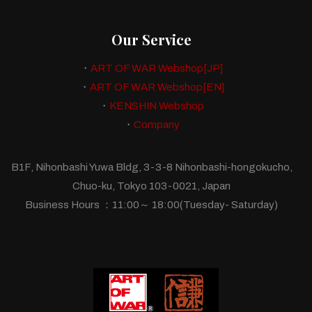
ビ
Our Service
ゲ
・
ART OF WAR Webshop[JP]
ー
・
ART OF WAR Webshop[EN]
シ
・
KENSHIN Webshop
ョ
・
Company
ン
B1F, Nihonbashi Yuwa Bldg, 3-3-8 Nihonbashi-hongokucho,
Chuo-ku, Tokyo 103-0021, Japan
Business Hours ：11:00～ 18:00(Tuesday- Saturday)