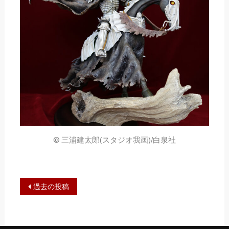
© 三浦建太郎(スタジオ我画)/白泉社
投
過去の投稿
稿
ナ