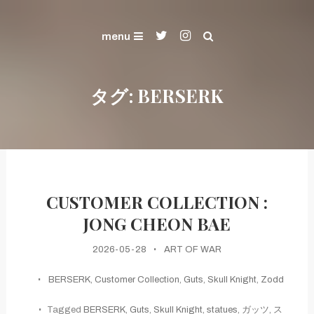
Skip
ART OF WAR and KENSHIN's Gallery
To
Gallery
menu
Content
タグ:
BERSERK
CUSTOMER COLLECTION :
JONG CHEON BAE
2026-05-28
ART OF WAR
BERSERK
,
Customer Collection
,
Guts
,
Skull Knight
,
Zodd
Tagged
BERSERK
,
Guts
,
Skull Knight
,
statues
,
ガッツ
,
ス