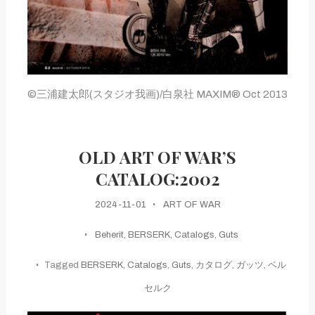
©三浦建太郎(スタジオ我画)/白泉社 MAXIM® Oct 2013
OLD ART OF WAR’S
CATALOG:2002
2024-11-01
ART OF WAR
Beherit
,
BERSERK
,
Catalogs
,
Guts
Tagged
BERSERK
,
Catalogs
,
Guts
,
カタログ
,
ガッツ
,
ベル
セルク