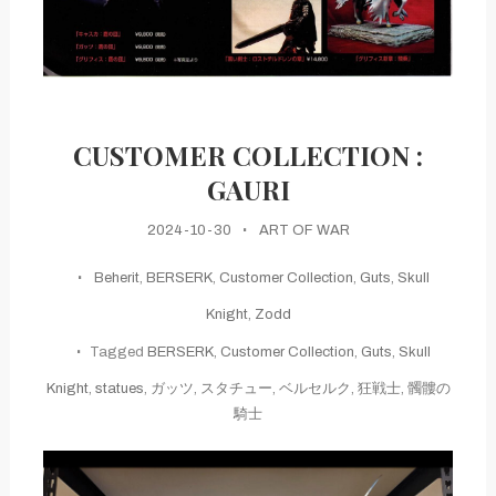
CUSTOMER COLLECTION :
GAURI
2024-10-30
ART OF WAR
Beherit
,
BERSERK
,
Customer Collection
,
Guts
,
Skull
Knight
,
Zodd
Tagged
BERSERK
,
Customer Collection
,
Guts
,
Skull
Knight
,
statues
,
ガッツ
,
スタチュー
,
ベルセルク
,
狂戦士
,
髑髏の
騎士