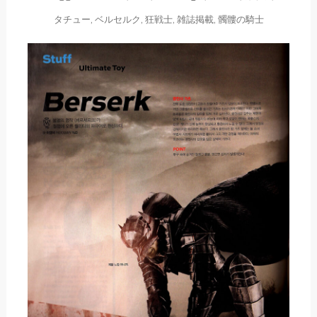
タチュー
,
ベルセルク
,
狂戦士
,
雑誌掲載
,
髑髏の騎士