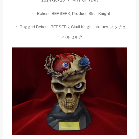
2024-10-26
ART OF WAR
Beherit
,
BERSERK
,
Product
,
Skull Knight
Tagged
Beherit
,
BERSERK
,
Skull Knight
,
statues
,
スタチュ
ー
,
ベルセルク