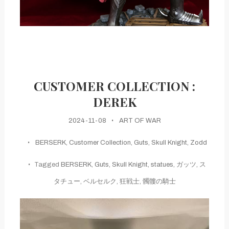
CUSTOMER COLLECTION :
DEREK
2024-11-08
ART OF WAR
BERSERK
,
Customer Collection
,
Guts
,
Skull Knight
,
Zodd
Tagged
BERSERK
,
Guts
,
Skull Knight
,
statues
,
ガッツ
,
ス
タチュー
,
ベルセルク
,
狂戦士
,
髑髏の騎士