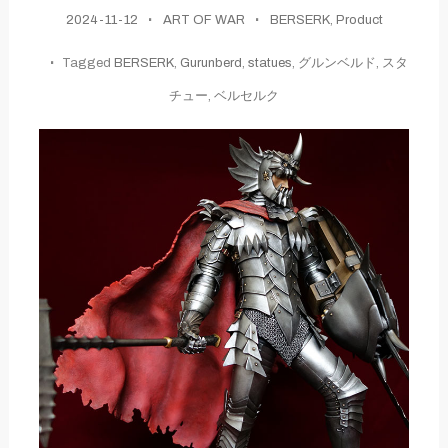
2024-11-12
ART OF WAR
BERSERK
,
Product
Tagged
BERSERK
,
Gurunberd
,
statues
,
グルンベルド
,
スタ
チュー
,
ベルセルク