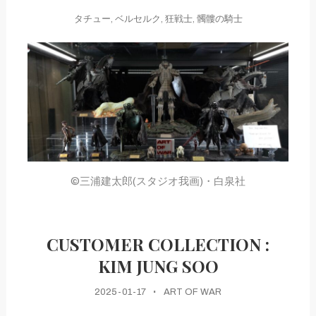
タチュー
,
ベルセルク
,
狂戦士
,
髑髏の騎士
©三浦建太郎(スタジオ我画)・白泉社
CUSTOMER COLLECTION :
KIM JUNG SOO
2025-01-17
ART OF WAR