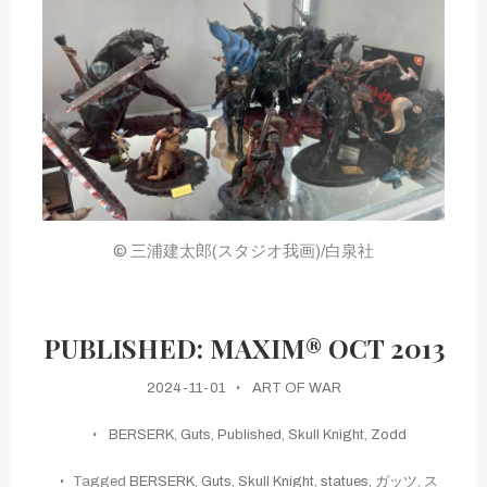
© 三浦建太郎(スタジオ我画)/白泉社
PUBLISHED: MAXIM® OCT 2013
2024-11-01
ART OF WAR
BERSERK
,
Guts
,
Published
,
Skull Knight
,
Zodd
Tagged
BERSERK
,
Guts
,
Skull Knight
,
statues
,
ガッツ
,
ス