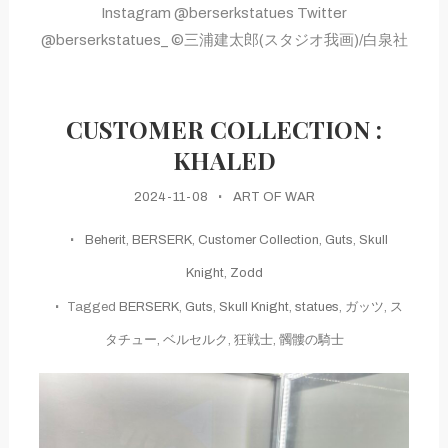
Instagram @berserkstatues Twitter
@berserkstatues_ ©三浦建太郎(スタジオ我画)/白泉社
CUSTOMER COLLECTION :
KHALED
2024-11-08
ART OF WAR
Beherit
,
BERSERK
,
Customer Collection
,
Guts
,
Skull
Knight
,
Zodd
Tagged
BERSERK
,
Guts
,
Skull Knight
,
statues
,
ガッツ
,
ス
タチュー
,
ベルセルク
,
狂戦士
,
髑髏の騎士