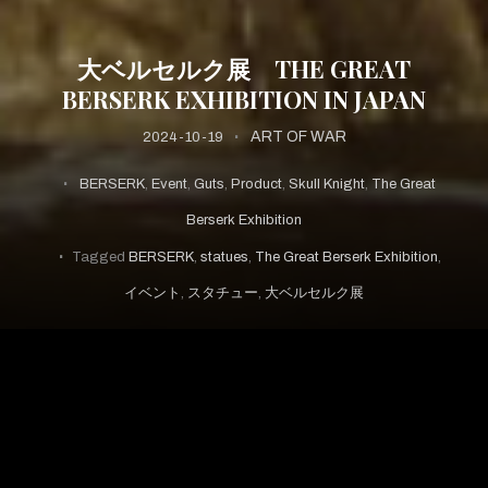
大ベルセルク展 THE GREAT
BERSERK EXHIBITION IN JAPAN
ART OF WAR
2024-10-19
BERSERK
,
Event
,
Guts
,
Product
,
Skull Knight
,
The Great
Berserk Exhibition
Tagged
BERSERK
,
statues
,
The Great Berserk Exhibition
,
イベント
,
スタチュー
,
大ベルセルク展
＊日本（池袋、銀座、大阪、名古屋、札幌、福岡）に
て開催された大ベルセルク展の展示画像です。