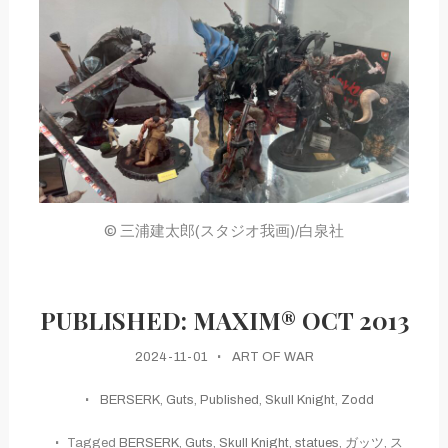
© 三浦建太郎(スタジオ我画)/白泉社
PUBLISHED: MAXIM® OCT 2013
2024-11-01
ART OF WAR
BERSERK
,
Guts
,
Published
,
Skull Knight
,
Zodd
Tagged
BERSERK
,
Guts
,
Skull Knight
,
statues
,
ガッツ
,
ス