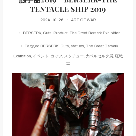
TENTACLE SHIP 2019
2024-10-26
ART OF WAR
BERSERK
,
Guts
,
Product
,
The Great Berserk Exhibition
Tagged
BERSERK
,
Guts
,
statues
,
The Great Berserk
Exhibition
,
イベント
,
ガッツ
,
スタチュー
,
大ベルセルク展
,
狂戦
士