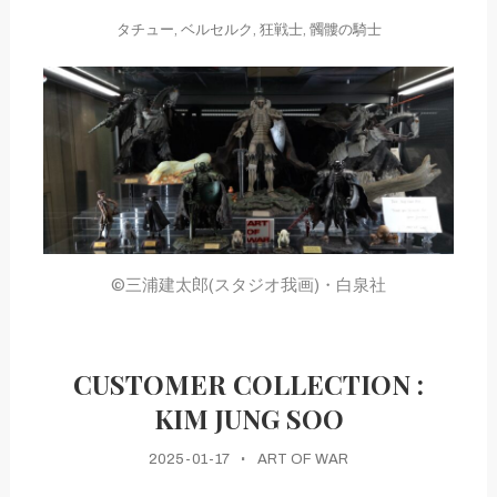
タチュー
,
ベルセルク
,
狂戦士
,
髑髏の騎士
©三浦建太郎(スタジオ我画)・白泉社
CUSTOMER COLLECTION :
KIM JUNG SOO
2025-01-17
ART OF WAR