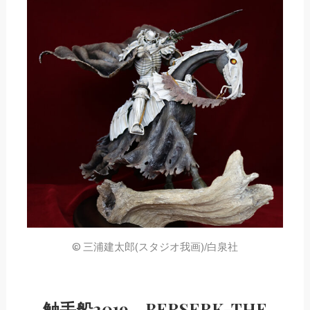
© 三浦建太郎(スタジオ我画)/白泉社
触手船2019 BERSERK-THE