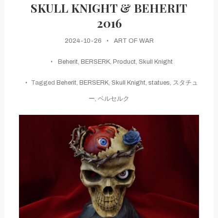
SKULL KNIGHT & BEHERIT
2016
2024-10-26
ART OF WAR
Beherit
,
BERSERK
,
Product
,
Skull Knight
Tagged
Beherit
,
BERSERK
,
Skull Knight
,
statues
,
スタチュ
ー
,
ベルセルク