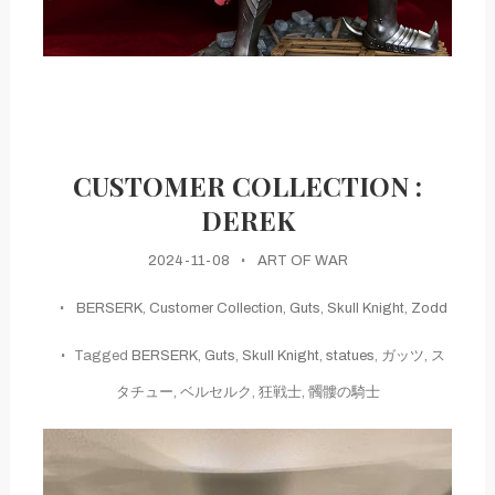
CUSTOMER COLLECTION :
DEREK
2024-11-08
ART OF WAR
BERSERK
,
Customer Collection
,
Guts
,
Skull Knight
,
Zodd
Tagged
BERSERK
,
Guts
,
Skull Knight
,
statues
,
ガッツ
,
ス
タチュー
,
ベルセルク
,
狂戦士
,
髑髏の騎士