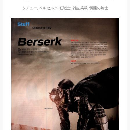
タチュー
,
ベルセルク
,
狂戦士
,
雑誌掲載
,
髑髏の騎士