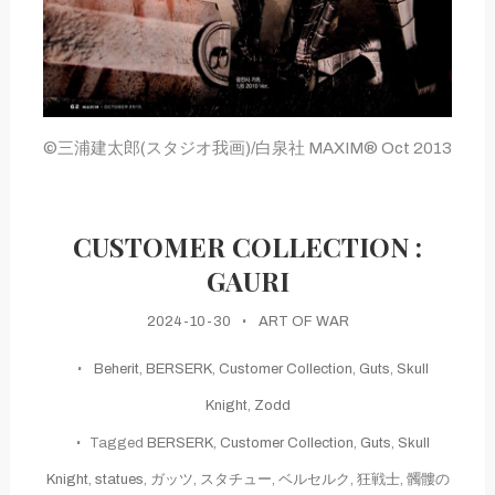
©三浦建太郎(スタジオ我画)/白泉社 MAXIM® Oct 2013
CUSTOMER COLLECTION :
GAURI
2024-10-30
ART OF WAR
Beherit
,
BERSERK
,
Customer Collection
,
Guts
,
Skull
Knight
,
Zodd
Tagged
BERSERK
,
Customer Collection
,
Guts
,
Skull
Knight
,
statues
,
ガッツ
,
スタチュー
,
ベルセルク
,
狂戦士
,
髑髏の