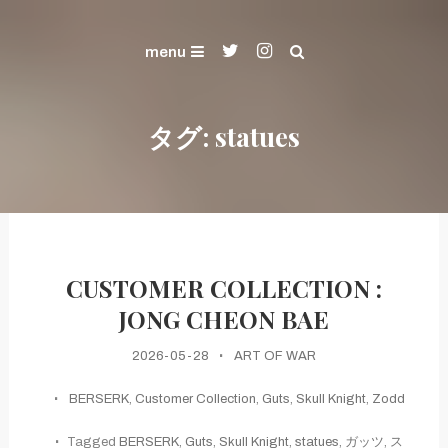
Skip
ART OF WAR and KENSHIN's Gallery
To
Gallery
menu
Content
タグ:
statues
CUSTOMER COLLECTION :
JONG CHEON BAE
2026-05-28
ART OF WAR
BERSERK
,
Customer Collection
,
Guts
,
Skull Knight
,
Zodd
Tagged
BERSERK
,
Guts
,
Skull Knight
,
statues
,
ガッツ
,
ス