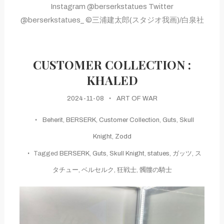
Instagram @berserkstatues Twitter
@berserkstatues_ ©三浦建太郎(スタジオ我画)/白泉社
CUSTOMER COLLECTION :
KHALED
2024-11-08
ART OF WAR
Beherit
,
BERSERK
,
Customer Collection
,
Guts
,
Skull
Knight
,
Zodd
Tagged
BERSERK
,
Guts
,
Skull Knight
,
statues
,
ガッツ
,
ス
タチュー
,
ベルセルク
,
狂戦士
,
髑髏の騎士