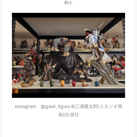
騎士
Instagram @gauri_figure ©三浦建太郎(スタジオ我
画)/白泉社