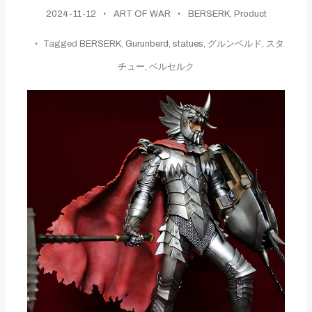
2024-11-12
ART OF WAR
BERSERK
,
Product
Tagged
BERSERK
,
Gurunberd
,
statues
,
グルンベルド
,
スタ
チュー
,
ベルセルク