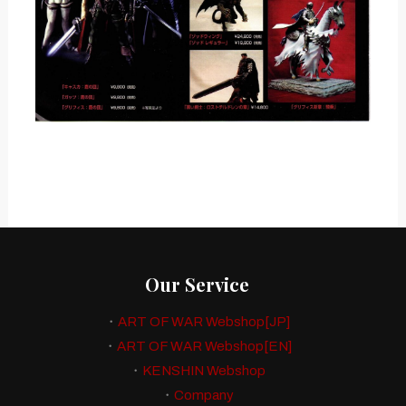
Our Service
・
ART OF WAR Webshop[JP]
・
ART OF WAR Webshop[EN]
・
KENSHIN Webshop
・
Company