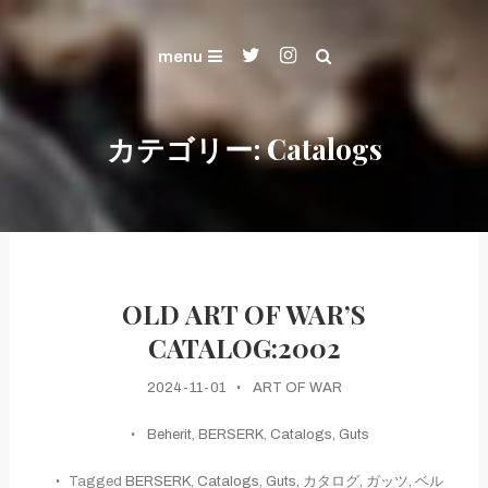
Skip
ART OF WAR and KENSHIN's Gallery
To
Gallery
menu
Content
カテゴリー:
Catalogs
OLD ART OF WAR’S
CATALOG:2002
2024-11-01
ART OF WAR
Beherit
,
BERSERK
,
Catalogs
,
Guts
Tagged
BERSERK
,
Catalogs
,
Guts
,
カタログ
,
ガッツ
,
ベル