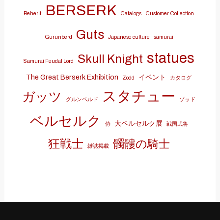
BERSERK
Beherit
Catalogs
Customer Collection
Guts
Gurunberd
Japanese culture
samurai
statues
Skull Knight
Samurai Feudal Lord
The Great Berserk Exhibition
イベント
Zodd
カタログ
スタチュー
ガッツ
グルンベルド
ゾッド
ベルセルク
大ベルセルク展
侍
戦国武将
狂戦士
髑髏の騎士
雑誌掲載