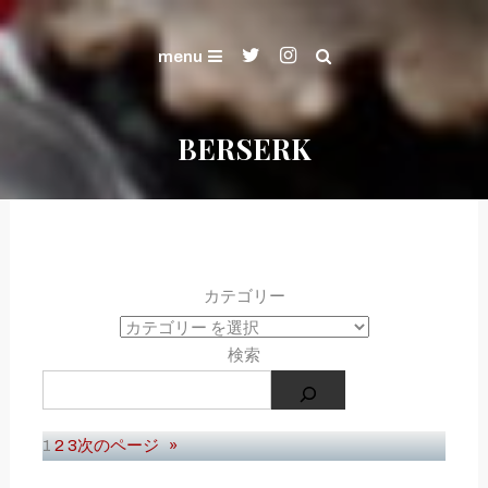
Skip
ART OF WAR and KENSHIN's Gallery
To
Gallery
menu
Content
BERSERK
カテゴリー
検索
1
2
3
次のページ
»